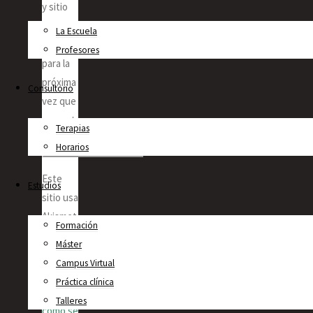
y sitio
en mi
La Escuela
navegador
Profesores
para la
próxima
Consultorio
vez que
comente.
Terapias
Horarios
Este
Estudios
sitio usa
Akismet
Formación
para
Máster
reducir
Campus Virtual
el spam.
Práctica clínica
Aprende
Talleres
cómo se