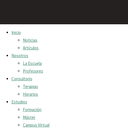
Saltar
Inicio
al
Técnica de agitar o vibrar
Noticias
contenido
Artículos
Inicio
Técnica
Técnica de agitar o vibrar
Nosotros
de
La Escuela
Sede
agitar o
Deja
Profesores
vibrar
Consultorio
Escuela Dragón de Jade
una
Técnica
Terapias
Los Palos Grandes, Chacao.
de
Horarios
respuesta
Caracas, Venezuela.
agitar o
Estudios
vibrar
Formación
(0414)-2387122.
Máster
Tu
Consultas de MTC
Campus Virtual
dirección