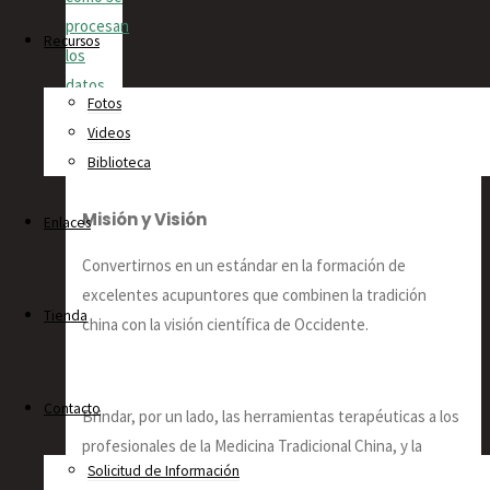
procesan
Recursos
los
datos
Fotos
de tus
Videos
comentarios.
Biblioteca
Misión y Visión
Enlaces
Convertirnos en un estándar en la formación de
excelentes acupuntores que combinen la tradición
Tienda
china con la visión científica de Occidente.
Contacto
Brindar, por un lado, las herramientas terapéuticas a los
profesionales de la Medicina Tradicional China, y la
Solicitud de Información
oportunidad de aplicarlas bajo la dirección de profesores