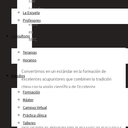
son
tratadas
La Escuela
con
Profesores
éxito
en
Consultorio
MTC.
Terapias
Misión y Visión
Horarios
Convertirnos en un estándar en la formación de
Estudios
excelentes acupuntores que combinen la tradición
china con la visión científica de Occidente.
Formación
Máster
Campus Virtual
Brindar, por un lado, las herramientas terapéuticas a los
Práctica clínica
profesionales de la Medicina Tradicional China, y la
Talleres
oportunidad de aplicarlas bajo la dirección de profesores