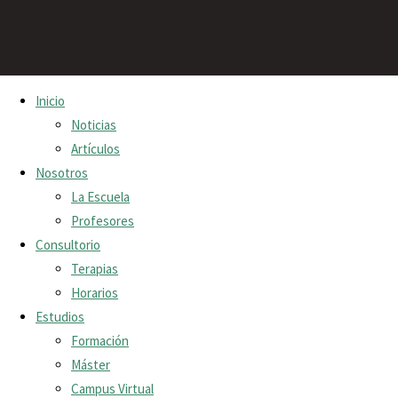
Saltar
Inicio
al
Terapias
Noticias
contenido
Artículos
Inicio
Terapias
Nosotros
Sede
Terapias
La Escuela
Profesores
Escuela Dragón de Jade
ofrecidas
Consultorio
Los Palos Grandes, Chacao.
Terapias
en
Caracas, Venezuela.
Horarios
nuestro
Estudios
(0414)-2387122.
Formación
consultorio:
Consultas de MTC
Máster
Campus Virtual
Espacio Índalo