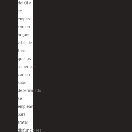
del Qi y
se
empareja
con un
órgano
vital, de
forma
que los
alimentos
con un
sabor
determinado
se
emplean
para
tratar
disfunciones