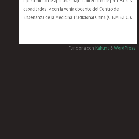
oportunidad de aplicarlas bajo la dirección de profesores
capacitados, y con la venia docente del Centro de
Enseñanza de la Medicina Tradicional China (C.E.M.E.T.C.).
Funciona con
Kahuna
&
WordPress
.